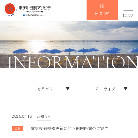
宿泊予約
MENU
INFORMATIO
カテゴリー
▼
アーカイブ
▼
イレギュラーなお知らせ
2026
お知らせ
2025
お知らせ
2026.07.13
会員限定
2024
電気設備機器更新に伴う館内停電のご案内
重要
2023