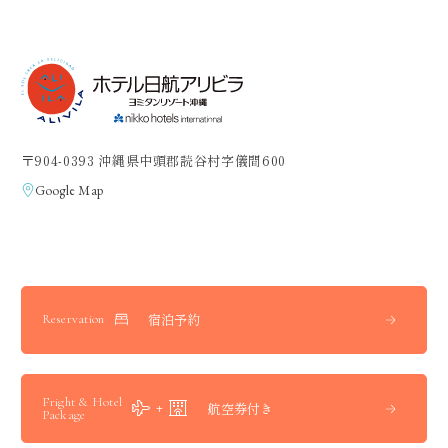
〒904-0393 沖縄県中頭郡読谷村字儀間600
Google Map
宿泊予約
Reservation
Fright & Hotel
航空券付き
Package