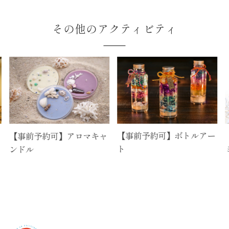
その他のアクティビティ
【事前予約可】ボトルアー
【事前予約可】アロマキャ
【事
ト
ンドル
ミン