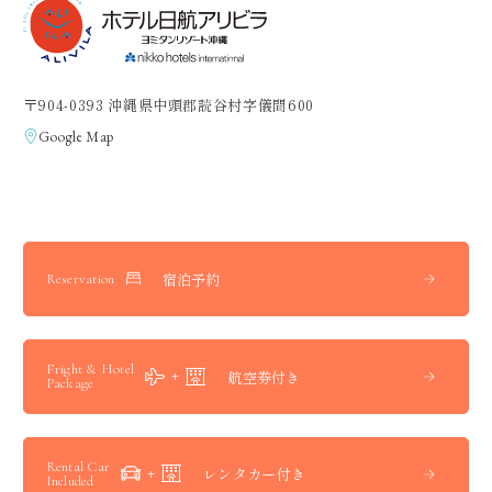
〒904-0393 沖縄県中頭郡読谷村字儀間600
Google Map
宿泊予約
Reservation
Fright & Hotel
航空券付き
Package
Rental Car
レンタカー付き
Included