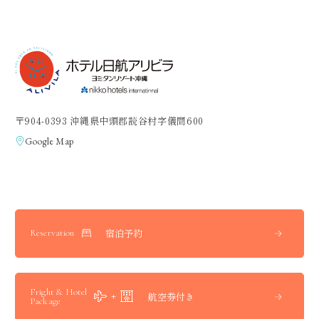
〒904-0393 沖縄県中頭郡読谷村字儀間600
Google Map
宿泊予約
Reservation
Fright & Hotel
航空券付き
Package