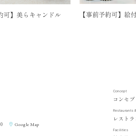
【事前予約可】絵付けシー
美らキャンドル
Concept
コ
ン
セ
プ
Restaurants 
レ
ス
ト
ラ
0
Google Map
Facilities