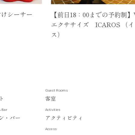
サー
【前日18：00までの予約制】VR
エクササイズ ICAROS （イカロ
ス）
Guest Rooms
ト
客
室
& Bar
Activities
ン
・
バ
ー
ア
ク
テ
ィ
ビ
テ
ィ
Access