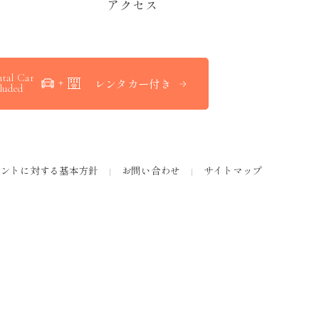
ア
ク
セ
ス
tal Car
レンタカー付き
luded
メントに対する基本方針
お問い合わせ
サイトマップ