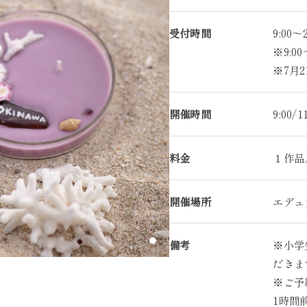
受付時間
9:00
※9:0
※7月2
開催時間
9:00/1
料金
１作品／
開催場所
エデュ
備考
※小学
だきま
※ご予
1時間