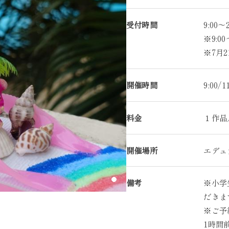
受付時間
9:00
※9:0
※7月2
開催時間
9:00/1
料金
１作品／
開催場所
エデュ
備考
※小学
だきま
※ご予
1時間