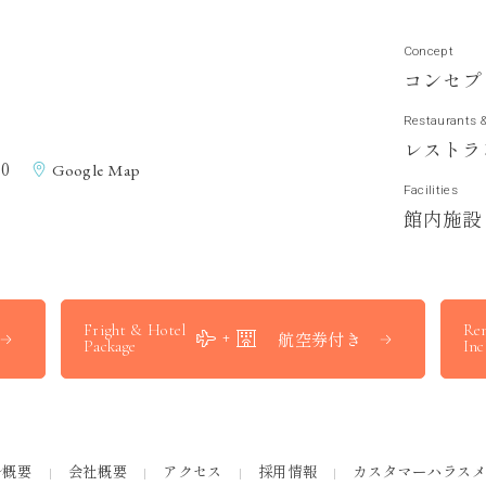
Concept
コ
ン
セ
プ
Restaurants 
レ
ス
ト
ラ
0
Google Map
Facilities
館
内
施
設
Fright & Hotel
Ren
航空券付き
Package
Inc
ル概要
会社概要
アクセス
採用情報
カスタマーハラス