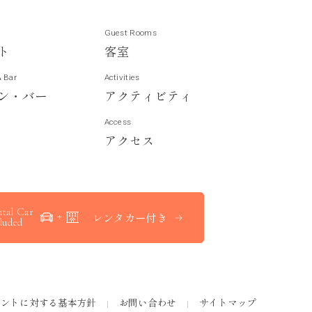
Guest Rooms
ト
客
室
& Bar
Activities
ン
・
バ
ー
ア
ク
テ
ィ
ビ
テ
ィ
Access
ア
ク
セ
ス
tal Car
レンタカー付き
luded
メントに対する基本方針
お問い合わせ
サイトマップ