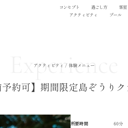
コンセプト
過ごし方
客室
アクティビティ
プール
Experience
アクティビティ / 体験メニュー
前予約可】期間限定島ぞうりク
所要時間
60分