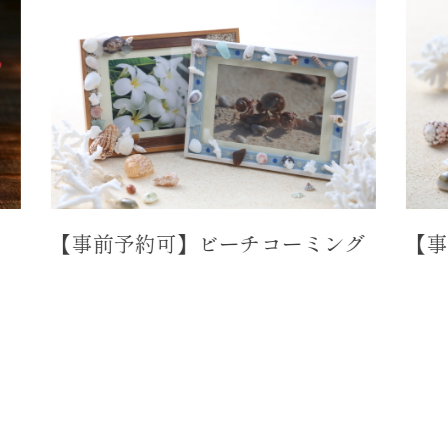
【事前予約可】ビーチコーミング
【事前予