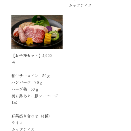
カップアイス
【お子様セット】4,000
円
和牛サーロイン 50ｇ
ハンバーグ 70ｇ
ハーブ鶏 50ｇ
美ら島あぐー豚ソーセージ
1本
野菜盛り合わせ（4種）
ライス
カップアイス