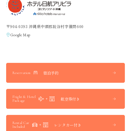
〒904-0393 沖縄県中頭郡読谷村字儀間600
Google Map
宿泊予約
Reservation
Fright & Hotel
航空券付き
Package
Rental Car
レンタカー付き
Included