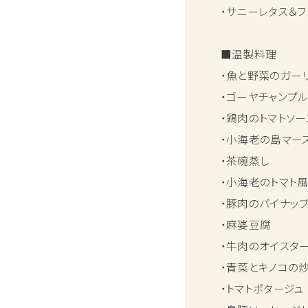
・サニーレタス＆フ
■温製料理
・魚と野菜のガー
・ゴーヤチャンプ
・鶏肉のトマトソー
・小海老の島マー
・茶碗蒸し
・小海老のトマト
・豚肉のパイナッ
・麻婆豆腐
・牛肉のオイスタ
・青菜とキノコの
・トマトポタージュ