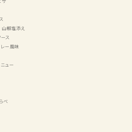
ピザ
ス
 山椒塩添え
ソース
カレー風味
メニュー
らべ