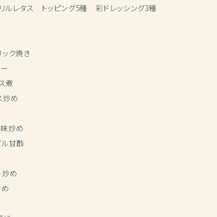
リルレタス トッピング5種 彩ドレッシング3種
リック焼き
ルー
ス煮
ス炒め
風味炒め
プル甘酢
ー炒め
炒め