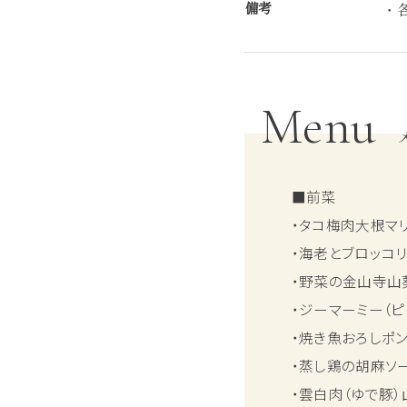
備考
・
Menu
■前菜
・タコ梅肉大根マ
・海老とブロッコ
・野菜の金山寺山
・ジーマーミー（ピ
・焼き魚おろしポ
・蒸し鶏の胡麻ソ
・雲白肉（ゆで豚