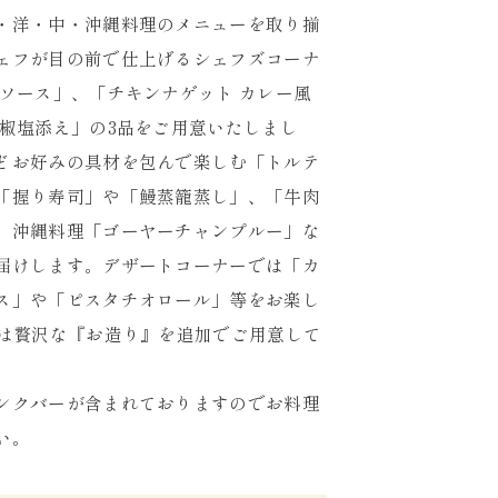
・洋・中・沖縄料理のメニューを取り揃
ェフが目の前で仕上げるシェフズコーナ
淋ソース」、「チキンナゲット カレー風
山椒塩添え」の3品をご用意いたしまし
どお好みの具材を包んで楽しむ「トルテ
「握り寿司」や「鰻蒸籠蒸し」、「牛肉
、沖縄料理「ゴーヤーチャンプルー」な
届けします。デザートコーナーでは「カ
ス」や「ピスタチオロール」等をお楽し
月は贅沢な『お造り』を追加でご用意して
ンクバーが含まれておりますのでお料理
い。