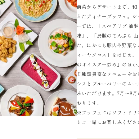
前菜からデザートまで、和
えたディナーブッフェ。シ
ーでは、「スペアリブ 油
味」、「烏賊のてんぷら 
た。ほかにも豚肉や野菜な
ィーヤタコス」をはじめ、
のオイスター炒め」のほか
ど種類豊富なメニューをお
シスとブルーベリーのムー
みいただけます。7月～8
おります。
※ブッフェにはソフトドリ
とご一緒にお楽しみくださ