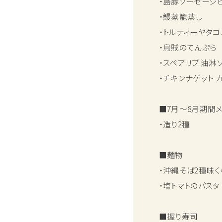
・島豚ソーセージ
・鰻蒸籠蒸し
・トルティーヤタコ
・烏賊のてんぷら
・スペアリブ 油淋
・チキンナゲット 
■7月～8月期間
・造り2種
■麺物
・沖縄そば2種味く
・塩トマトのパスタ
■握り寿司