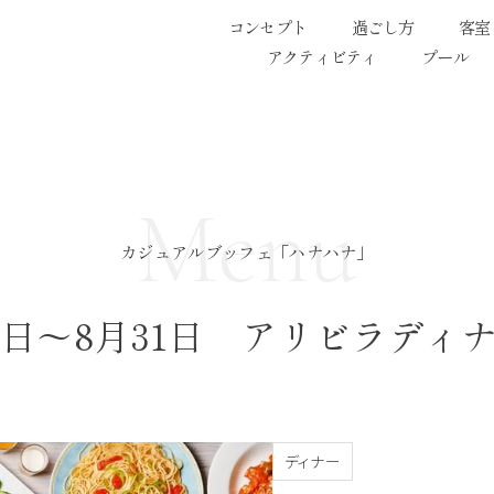
コンセプト
過ごし方
客室
アクティビティ
プール
Menu
カジュアルブッフェ「ハナハナ」
月1日～8月31日 アリビラデ
ディナー