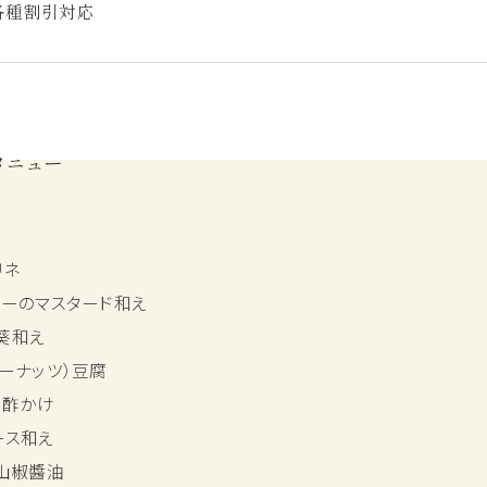
各種割引対応
メニュー
リネ
リーのマスタード和え
葵和え
ーナッツ）豆腐
ン酢かけ
ース和え
）山椒醬油