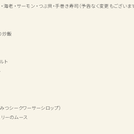
カ ・海老 ・サーモン ・つぶ貝・手巻き寿司（予告なく変更もございま
り炒飯
ルト
ル
ちみつシークワーサーシロップ）
ベリーのムース