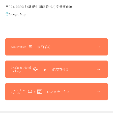
〒904-0393 沖縄県中頭郡読谷村字儀間600
Google Map
宿泊予約
Reservation
Fright & Hotel
航空券付き
Package
Rental Car
レンタカー付き
Included