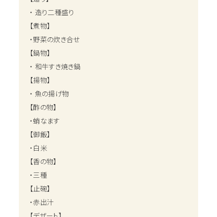
・ 造り二種盛り
【煮物】
・野菜の炊き合せ
【鍋物】
・ 和牛すき焼き鍋
【揚物】
・ 魚の揚げ物
【酢の物】
・蛸なます
【御飯】
・白米
【香の物】
・三種
【止碗】
・赤出汁
【デザート】