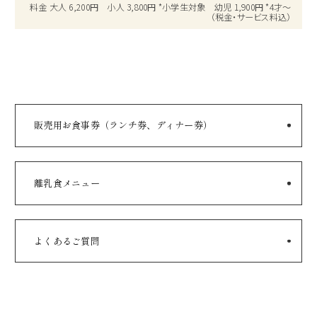
料金 大人 6,200円 小人 3,800円 *小学生対象 幼児 1,900円 *4才～
意いたしました。ほかにも豚肉や野菜などお好みの具材を包ん
（税金・サービス料込）
で楽しむ「トルティーヤタコス」をはじめ、「握り寿司」や
「鰻蒸籠蒸し」、「牛肉のオイスター炒め」のほか、沖縄料理
「ゴーヤーチャンプルー」など種類豊富なメニューをお届けし
ます。デザートコーナーでは「カシスとブルーベリーのムー
ス」や「ピスタチオロール」等をお楽しみいただけます。
販売用お食事券（ランチ券、ディナー券）
※ブッフェにはソフトドリンクバーが含まれておりますのでお
料理とご一緒にお楽しみください。
離乳食メニュー
よくあるご質問