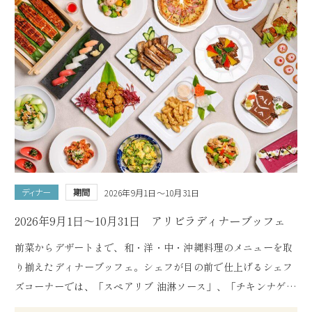
ス」や「ピスタチオロール」等をお楽しみいただけます。7月
～8月は贅沢な『お造り』を追加でご用意しております。
※ブッフェにはソフトドリンクバーが含まれておりますのでお
料理とご一緒にお楽しみください。
ディナー
期間
2026年9月1日～10月31日
2026年9月1日～10月31日 アリビラディナーブッフェ
前菜からデザートまで、和・洋・中・沖縄料理のメニューを取
り揃えたディナーブッフェ。シェフが目の前で仕上げるシェフ
ズコーナーでは、「スペアリブ 油淋ソース」、「チキンナゲッ
ト カレー風味」、「烏賊のてんぷら 山椒塩添え」の3品をご用