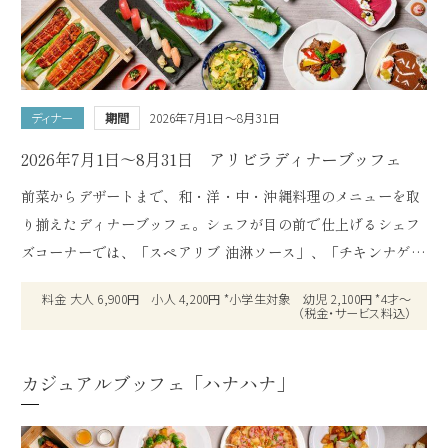
2
ヒット数 ／
件
この条件で検索する
ディナー
期間
2026年7月1日～8月31日
2026年7月1日～8月31日 アリビラディナーブッフェ
前菜からデザートまで、和・洋・中・沖縄料理のメニューを取
り揃えたディナーブッフェ。シェフが目の前で仕上げるシェフ
ズコーナーでは、「スペアリブ 油淋ソース」、「チキンナゲッ
ト カレー風味」、「烏賊のてんぷら 山椒塩添え」の3品をご用
料金 大人 6,900円 小人 4,200円 *小学生対象 幼児 2,100円 *4才～
意いたしました。ほかにも豚肉や野菜などお好みの具材を包ん
（税金・サービス料込）
で楽しむ「トルティーヤタコス」をはじめ、「握り寿司」や
「鰻蒸籠蒸し」、「牛肉のオイスター炒め」のほか、沖縄料理
カジュアルブッフェ「ハナハナ」
「ゴーヤーチャンプルー」など種類豊富なメニューをお届けし
ます。デザートコーナーでは「カシスとブルーベリーのムー