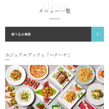
Menu
メニュー一覧
絞り込み検索
TIME
カジュアルブッフェ「ハナハナ」
朝食
ランチ
ディナー
ティータイム
バータイム
スナック
CATEGORIES
モンブラン
アリビラスイーツ
西洋料理
日本料理・琉球料理
中国料理
鉄板焼
ブッフェ
BBQ
バー・ラウンジ