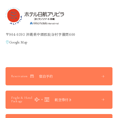
〒904-0393 沖縄県中頭郡読谷村字儀間600
Google Map
宿泊予約
Reservation
Fright & Hotel
航空券付き
Package