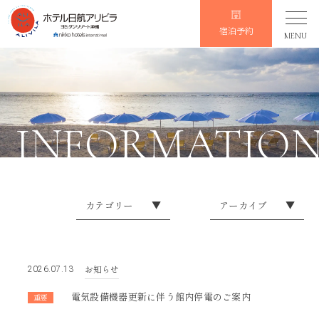
宿泊予約
MENU
INFORMATIO
カテゴリー
▼
アーカイブ
▼
イレギュラーなお知らせ
2026
お知らせ
2025
お知らせ
2026.07.13
会員限定
2024
電気設備機器更新に伴う館内停電のご案内
重要
2023