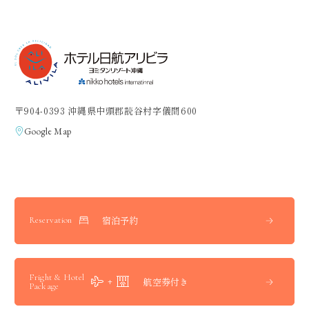
〒904-0393 沖縄県中頭郡読谷村字儀間600
Google Map
宿泊予約
Reservation
Fright & Hotel
航空券付き
Package