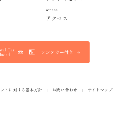
Access
ア
ク
セ
ス
tal Car
レンタカー付き
luded
メントに対する基本方針
お問い合わせ
サイトマップ