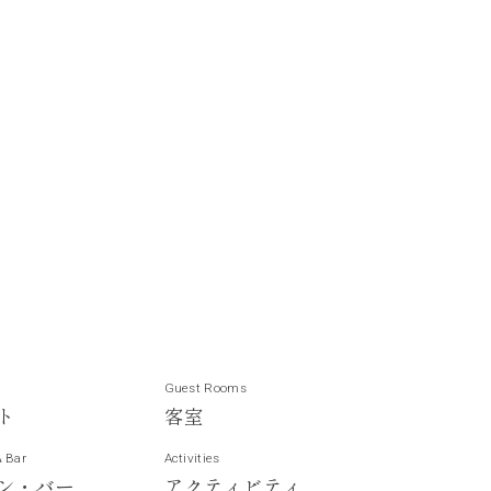
Guest Rooms
ト
客
室
& Bar
Activities
ン
・
バ
ー
ア
ク
テ
ィ
ビ
テ
ィ