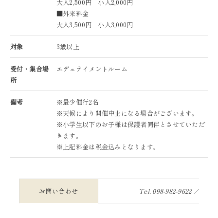
大人2,500円 小人2,000円
■外来料金
大人3,500円 小人3,000円
対象
3歳以上
受付・集合場
エデュテイメントルーム
所
備考
※最少催行2名
※天候により開催中止になる場合がございます。
※小学生以下のお子様は保護者同伴とさせていただ
きます。
※上記料金は税金込みとなります。
お問い合わせ
Tel.
098-982-9622
／ 内線