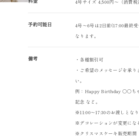
料金
4号サイズ 4,500円～（消費
予約可能日
4号～6号は2日前(17:00最終受
なります。
備考
・各種割引可
・ご希望のメッセージを承り
い。
例：Happy Birthday
記念 など。
※11:00～17:30のお渡しと
※デコレーションが変更にな
※クリスマスケーキ販売期間（