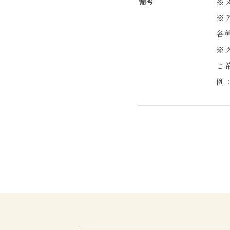
備考
※
※
各
※
ご
例：