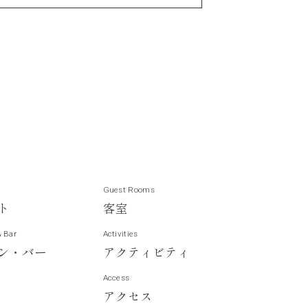
Guest Rooms
ト
客
室
& Bar
Activities
ン
・
バ
ー
ア
ク
テ
ィ
ビ
テ
ィ
Access
ア
ク
セ
ス