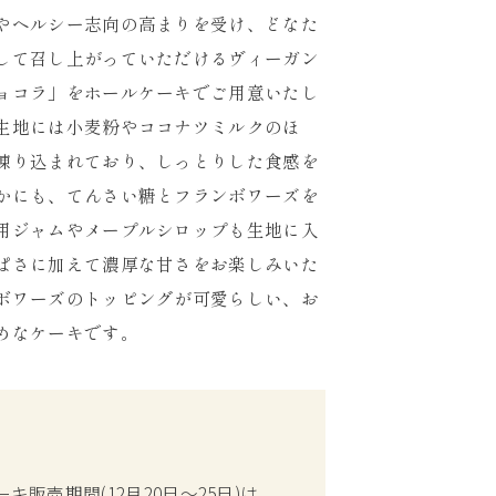
やヘルシー志向の高まりを受け、どなた
して召し上がっていただけるヴィーガン
ョコラ」をホールケーキでご用意いたし
生地には小麦粉やココナツミルクのほ
練り込まれており、しっとりした食感を
かにも、てんさい糖とフランボワーズを
用ジャムやメープルシロップも生地に入
ぱさに加えて濃厚な甘さをお楽しみいた
ボワーズのトッピングが可愛らしい、お
めなケーキです。
キ販売期間(12月20日～25日)は