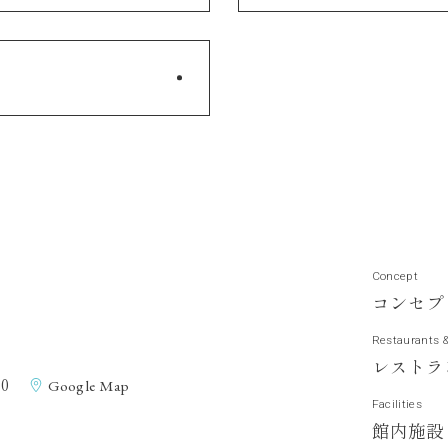
Concept
コ
ン
セ
プ
Restaurants 
レ
ス
ト
ラ
0
Google Map
Facilities
館
内
施
設