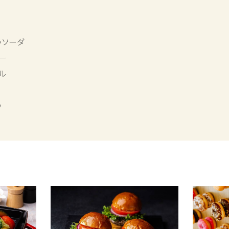
うソーダ
ー
ル
う