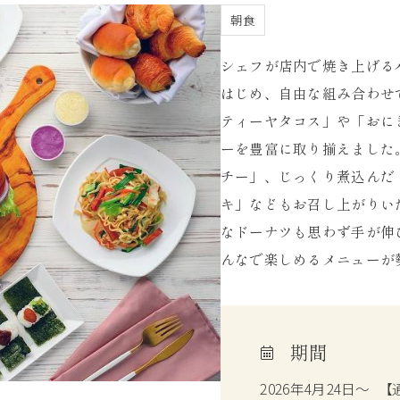
朝食
シェフが店内で焼き上げる
はじめ、自由な組み合わせ
ティーヤタコス」や「おに
ーを豊富に取り揃えました
チー」、じっくり煮込んだ
キ」などもお召し上がりい
なドーナツも思わず手が伸
んなで楽しめるメニューが
期間
2026年4月24日～