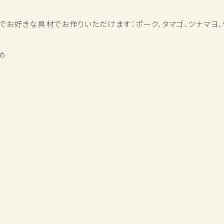
身でお好きな具材でお作りいただけます：ポーク、タマゴ、ツナマヨ、
め
ば