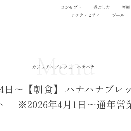
コンセプト
過ごし方
客室
アクティビティ
プール
Menu
カジュアルブッフェ「ハナハナ」
月24日～【朝食】 ハナハナブ
ト ※2026年4月1日～通年営