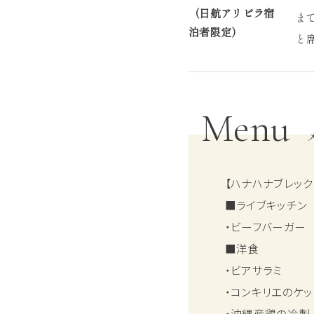
（日航アリビラ宿
ま
泊者限定）
と
Menu
【ハナハナブレック
■ライブキッチン
・ビーフバーガー
■洋食
・ビアサラミ
・コンキリエのケ
・沖縄産鶏の冷製