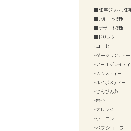
■紅芋ジャム、紅
■フルーツ6種
■デザート3種
■ドリンク
・コーヒー
・ダージリンティー
・アールグレイティ
・カシスティー
・ルイボスティー
・さんぴん茶
・緑茶
・オレンジ
・ウーロン
・ペプシコーラ