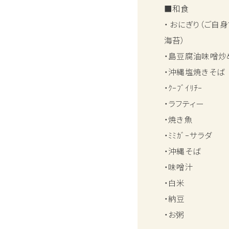
■和食
・ おにぎり（ご自
海苔）
・島豆腐油味噌炒
・沖縄塩焼きそ
・ｸｰﾌﾞｲﾘﾁｰ
・ラフティー
・焼き魚
・ﾐﾐｶﾞｰサラダ
・沖縄そば
・味噌汁
・白米
・納豆
・お粥