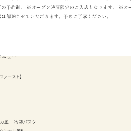
での予約制。 ※オープン時間限定のご入店となります。 ※オ
席は解除させていただきます。予めご了承ください。
メニュー
ファースト】
ッカ風 冷製パスタ
 タンカン風味