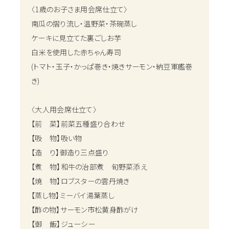
〈1歳のお子さま用会席仕立て〉
南瓜の摺り流し・温野菜・茶碗蒸し
ケーキに見立てた裏ごしお芋
白米を使用した赤ちゃん寿司
(トマト・玉子・かっぱ巻き・焼きサーモン・納豆軍艦巻
き)
〈大人用会席仕立て〉
【前 菜】前菜五種盛り合わせ
【吸 物】吸い物
【造 り】御造り三点盛り
【煮 物】和牛の治部煮 旬野菜添え
【焼 物】ロブスターの雲丹焼き
【蒸し物】ミーバイ湯葉蒸し
【酢の物】サーモン市松黄身酢がけ
【御 飯】ジューシー