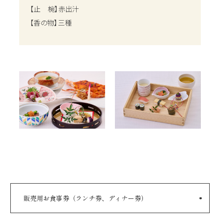
【止 椀】赤出汁
【香の物】三種
販売用お食事券（ランチ券、ディナー券）